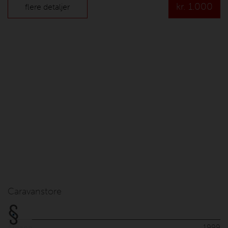
kr.
1.000
flere detaljer
Caravanstore
Årgang
1999