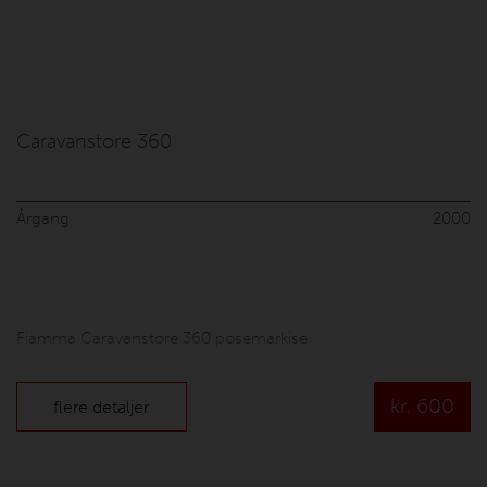
Caravanstore 360
Årgang
2000
Fiamma Caravanstore 360 posemarkise
kr.
600
flere detaljer