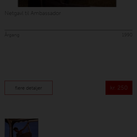
Netgavl til Ambassador
Årgang
1990
kr.
250
flere detaljer