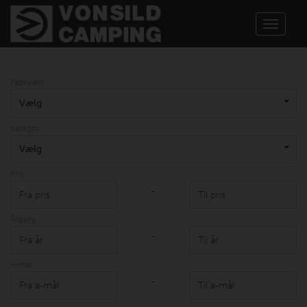
Toggle
navigat
Fabrikant
Vælg
Kategori
Vælg
Pris
-
Årgang
-
A-mål
-