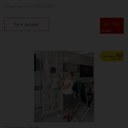
Organizer High H215 L80
kr.
741
flere detaljer
kr. 927