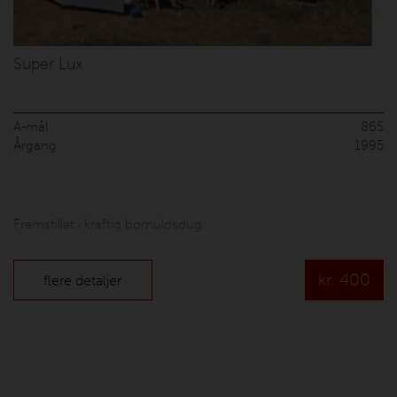
Super Lux
A-mål
865
Årgang
1995
Fremstillet i kraftig bomuldsdug.
kr.
400
flere detaljer