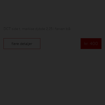
DCT side t. markise dybde 2,25 i farven blå
kr.
400
flere detaljer