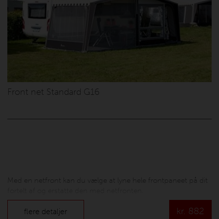
Front net Standard G16
Med en netfront kan du vælge at lyne hele frontpaneet på dit
fortelt af og erstatte den med netfronten.
kr.
882
flere detaljer