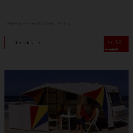
Netfront passer til A1050 - A1075
kr.
991
flere detaljer
kr. 1.239