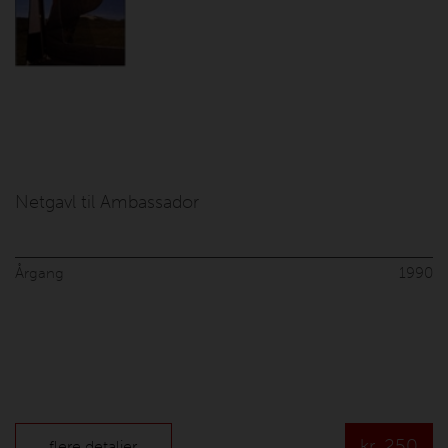
Netgavl til Ambassador
Årgang
1990
kr.
250
flere detaljer