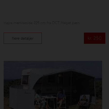
Højre markiseside 225 cm fra DCT Meget pæn
kr.
250
flere detaljer