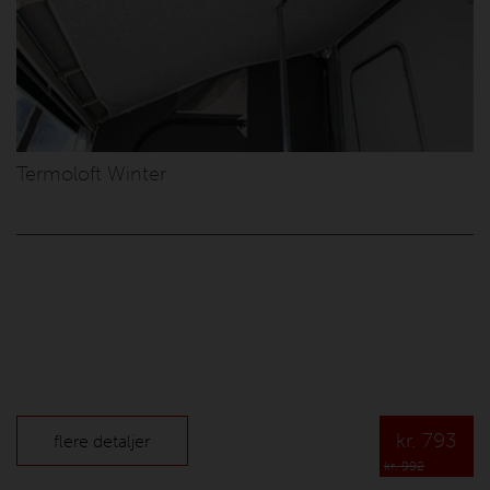
Termoloft Winter
kr.
793
flere detaljer
kr. 992