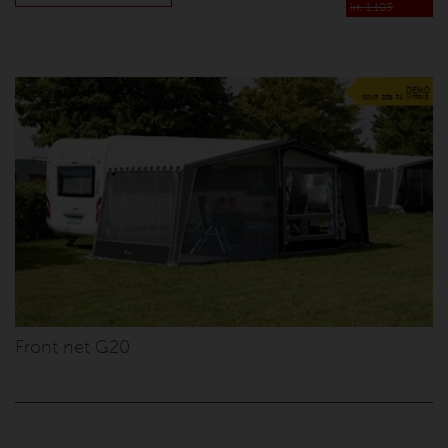
kr. 1.103
Front net G20