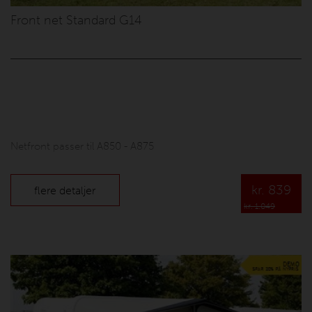
Front net Standard G14
Netfront passer til A850 - A875
kr.
839
flere detaljer
kr. 1.049