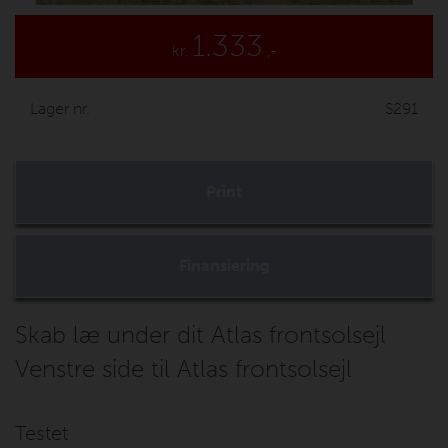
1.333
kr.
,-
Lager nr.
S291
Print
Finansiering
Skab læ under dit Atlas frontsolsejl
Venstre side til Atlas frontsolsejl
Testet