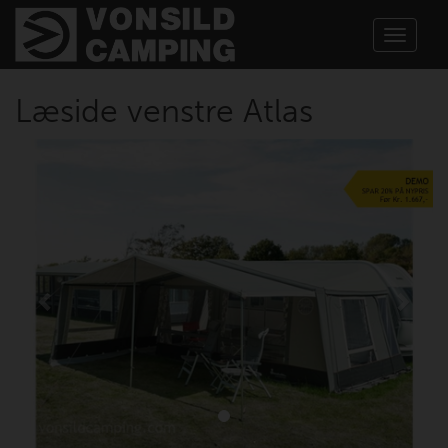
Toggle
navigat
Læside venstre Atlas