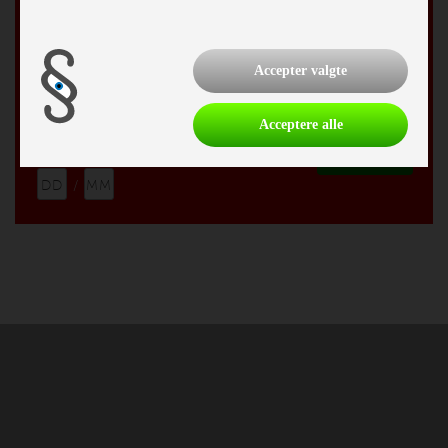
Efternavn
Accepter valgte
By
Acceptere alle
Fødselsdag
/