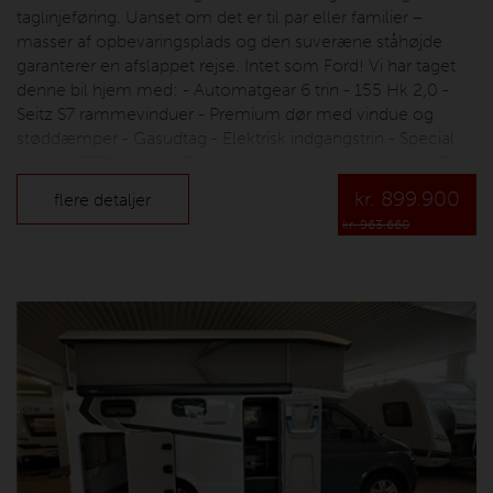
taglinjeføring. Uanset om det er til par eller familier –
masser af opbevaringsplads og den suveræne ståhøjde
garanterer en afslappet rejse. Intet som Ford! Vi har taget
denne bil hjem med: - Automatgear 6 trin - 155 Hk 2,0 -
Seitz S7 rammevinduer - Premium dør med vindue og
støddæmper - Gasudtag - Elektrisk indgangstrin - Special
betræk SZECHUAN - Thule markise - Strøm-pakke (USB
stik i bag, 230V stikdåse i garage, Ambientebelysning og
kr.
899.900
flere detaljer
køkkenvægbeklædning) - Assistentpakke (Opvarmet
kr. 963.660
forrude, Lane Assist med træthedssensor og Fjernlys
assistent, Lysassistent med dag-/natsensor,
Nødbremseassistent, active (kamerabasseret),
Vinduesvisker med regnsensor) Vonsild Camping er en
hyggelig familie virksomhed der er startet i 1964, med salg
af tilbehør og udstyr til campister. Hos os er alle
velkommen..