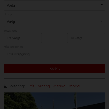
Vælg
Udstyr
Vælg
Totalvægt
-
Fritekstsøgning
SØG
Sortering:
Pris
Årgang
Mærke - model