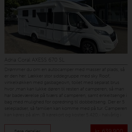
Adria Coral AXESS 670 SL
Drømmer du om en autocamper med masser af plads, så
er den her. Lækker stor siddegruppe med sky Roof,
vinkelkøkken med gasbageovn, toilet med separat brus
hvor ,man kan lukke døren til resten af camperen, så man
har badeværelse på tværs af camperen, samt enkeltsenge i
bag med mulighed for opredning til dobbeltseng. Der er 5
selepladser, så familien kan komme med på tur. Camperen
kan køres på alm. B kørekort og koster 5.420,- halvårlig i
afgifter, da der er monteret partikelfilter og AdBlue.
Derudover er der montert Truma Duo Control så man kan
kr.
639.900
flere detaljer