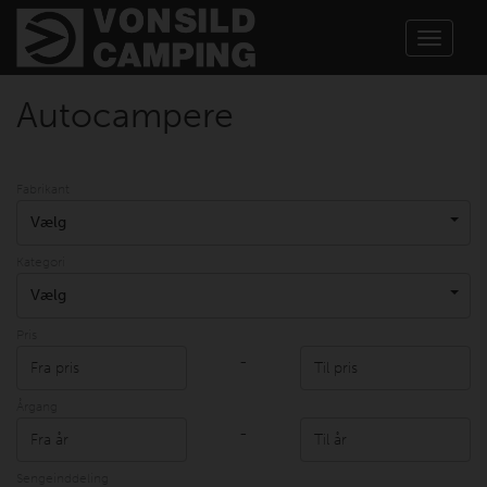
Toggle
navigat
Autocampere
Fabrikant
Vælg
Kategori
Vælg
Pris
-
Årgang
-
Sengeinddeling