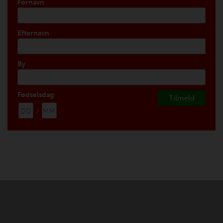
Fornavn
Efternavn
By
Fødselsdag
/