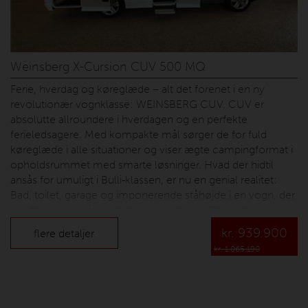
Weinsberg X-Cursion CUV 500 MQ
Ferie, hverdag og køreglæde – alt det forenet i en ny
revolutionær vognklasse: WEINSBERG CUV. CUV er
absolutte allroundere i hverdagen og en perfekte
ferieledsagere. Med kompakte mål sørger de for fuld
køreglæde i alle situationer og viser ægte campingformat i
opholdsrummet med smarte løsninger. Hvad der hidtil
ansås for umuligt i Bulli‐klassen, er nu en genial realitet:
Bad, toilet, garage og imponerende ståhøjde i en vogn, der
selvfølgelig også er praktisk i hverdagen. Denne bil er
udstyret med - Opvejning 3500 kg - Elektrisk indgangstrin
kr.
939.900
flere detaljer
Vonsild Camping er en hyggelig familie virksomhed der er
kr. 1.065.190
startet i 1964, med salg af tilbehør og udstyr til campister.
Hos os er alle velkommen..