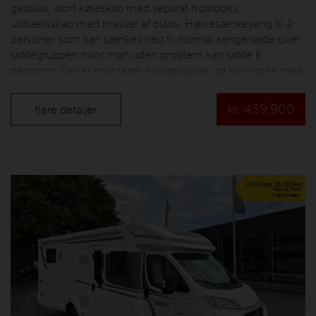
gasblus, stort køleskab med separat frostboks,
udtræksskab med masser af plads. Hævesænkeseng til 2
personer som kan sænkes ned til normal sengehøjde over
siddegruppen hvor man uden problem kan sidde 6
personer. Der er monteret 4 selepladser og kan køres med
normalt B kørekort til personbil. Bagerst er der en stor
opvarmet garage til den pladskrævende hobby. Camperen
kr.
439.900
flere detaljer
er monteret med solcelle og 2 stk. forbrugsbatterier. Prisen
er inkl. nummerplader og leveringsomkostninger.