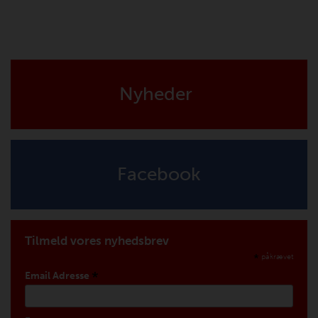
Nyheder
Facebook
Tilmeld vores nyhedsbrev
*
påkrævet
*
Email Adresse