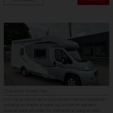
lovligt køre med 2 gasflasker tilsluttet, 2 x solceller, litium
batterier, eltrin, Truma klimaanlæg samt medfølger der
vinterhjul. En flot camper der skal ses, har altid kørt med
overtræk på alle hynder, så de fremstår som nye. Prisen er
inkl. nummerplader og leveringsomkostninger.
Chausson Sweet Maxi
Kom og se denne lækre autocamper med samtalekøkken,
hvilket giver masser af plads og luft som er sjældent i
autocampere på under 7m. Køkkenet er udstyret med