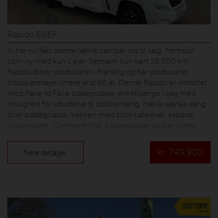
Rapido 666F
Vi har nu fået denne lækre camper ind til salg, fremstår
som ny med kun 1 ejer, bemærk kun kørt 26.000 km.
Rapido bliver produceret i Frankrig og har produceret
fritidskøretøjer i mere end 60 år. Denne Rapido er indrettet
med Face to Face siddegruppe, enkeltsenge i bag med
mulighed for udvidelse til dobbeltseng, hæve sænke seng
over siddegruppe, køkken med stort køleskab, separat
brusekabine. Camperen har 4 selepladser og kan køres
med alm. kørekort til personbil. Prisen er inkl.
nummerplade og leveringsomkostninger.
kr.
749.900
flere detaljer