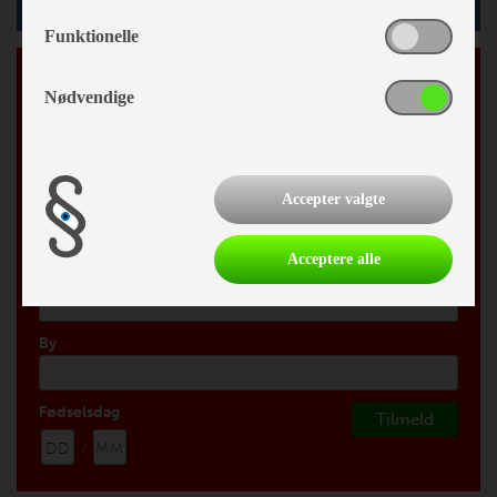
Funktionelle
Tilmeld vores nyhedsbrev
Nødvendige
*
påkrævet
*
Email Adresse
Accepter valgte
Fornavn
Acceptere alle
Efternavn
By
Fødselsdag
/