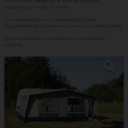
med folieklap i begge gavle, samt en integreret
topudluftning i midten af fronten.
Commodore Dawn er inspireret af det disede
morgenlandskab og har en mild tone-i-tone farveholdning.
Commodore Dawn kan opleves i vores indendørs
udstilling.