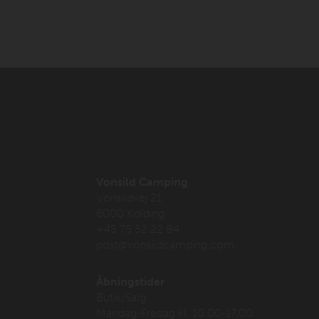
Vonsild Camping
Vonsildvej 21
6000 Kolding
+45 75 52 22 84
post@vonsildcamping.com
Åbningstider
Butik/Salg
Mandag-Fredag kl. 10.00-17.00