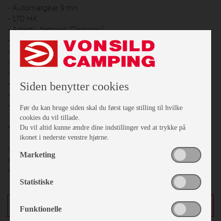
- Automatgear 9 trin
- 170 HK
- Adaptiv fartpilot (Distronic)
- Mercedes MBUX skærm m. navigation
- El parkeringsbremse
- Tågelygter med kurvelys
- elektrisk indgangstrin
- Panoramatag mellem senge
Siden benytter cookies
- Seitz S7 rammevinduer
- Weinsberg Premium dør med vindue
Før du kan bruge siden skal du først tage stilling til hvilke
cookies du vil tillade.
Alt dette for 1.064.730,-
Du vil altid kunne ændre dine indstillinger ved at trykke på
ikonet i nederste venstre hjørne.
Vonsild Camping er en hyggelig familie virksomhed der er
Marketing
startet i 1964, med salg af tilbehør og udstyr til campister.
Hos os er alle velkommen..
Statistiske
Detaljer
Funktionelle