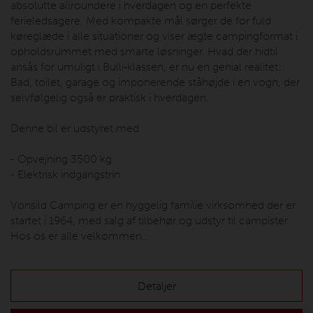
absolutte allroundere i hverdagen og en perfekte
ferieledsagere. Med kompakte mål sørger de for fuld
køreglæde i alle situationer og viser ægte campingformat i
opholdsrummet med smarte løsninger. Hvad der hidtil
ansås for umuligt i Bulli‐klassen, er nu en genial realitet:
Bad, toilet, garage og imponerende ståhøjde i en vogn, der
selvfølgelig også er praktisk i hverdagen.
Denne bil er udstyret med
- Opvejning 3500 kg
- Elektrisk indgangstrin
Vonsild Camping er en hyggelig familie virksomhed der er
startet i 1964, med salg af tilbehør og udstyr til campister.
Hos os er alle velkommen..
Detaljer