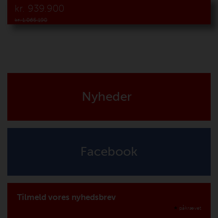
kr.
939.900
kr. 1.065.190
Nyheder
Facebook
Tilmeld vores nyhedsbrev
*
påkrævet