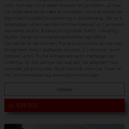
hvor ,man kan lukke døren til resten af camperen, så man
har badeværelse på tværs af camperen, samt enkeltsenge i
bag med mulighed for opredning til dobbeltseng. Der er 5
selepladser, så familien kan komme med på tur. Camperen
kan køres på alm. B kørekort og koster 5.420,- halvårlig i
afgifter, da der er monteret partikelfilter og AdBlue.
Derudover er der montert Truma Duo Control så man kan
lovligt køre med 2 gasflasker tilsluttet, 2 x solceller, litium
batterier, eltrin, Truma klimaanlæg samt medfølger der
vinterhjul. En flot camper der skal ses, har altid kørt med
overtræk på alle hynder, så de fremstår som nye. Prisen er
inkl. nummerplader og leveringsomkostninger.
Detaljer
kr.
639.900