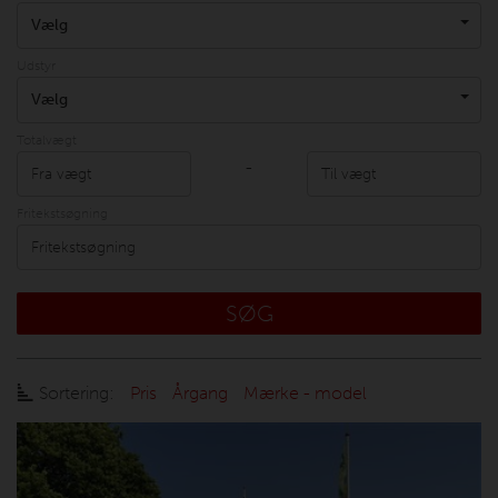
Vælg
Udstyr
Vælg
Totalvægt
-
Fritekstsøgning
SØG
Sortering:
Pris
Årgang
Mærke - model