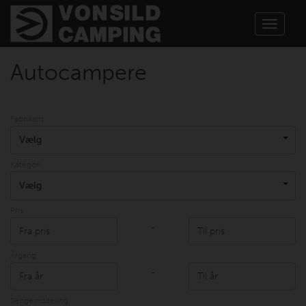
Toggle
navigat
Autocampere
Fabrikant
Vælg
Kategori
Vælg
Pris
-
Årgang
-
Sengeinddeling