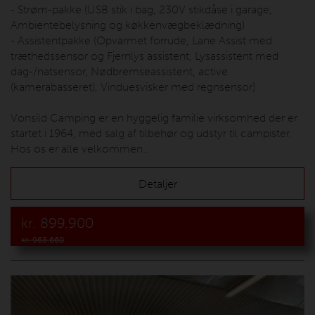
- Strøm-pakke (USB stik i bag, 230V stikdåse i garage,
Ambientebelysning og køkkenvægbeklædning)
- Assistentpakke (Opvarmet forrude, Lane Assist med
træthedssensor og Fjernlys assistent, Lysassistent med
dag-/natsensor, Nødbremseassistent, active
(kamerabasseret), Vinduesvisker med regnsensor)
Vonsild Camping er en hyggelig familie virksomhed der er
startet i 1964, med salg af tilbehør og udstyr til campister.
Hos os er alle velkommen..
Detaljer
kr.
899.900
kr. 963.660