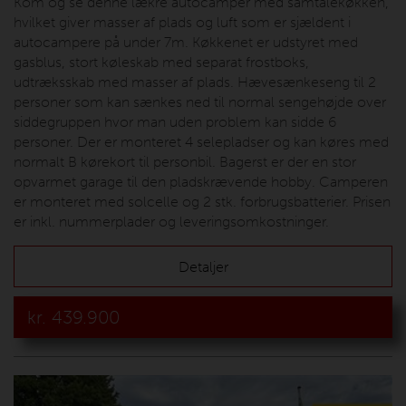
Kom og se denne lækre autocamper med samtalekøkken,
hvilket giver masser af plads og luft som er sjældent i
autocampere på under 7m. Køkkenet er udstyret med
gasblus, stort køleskab med separat frostboks,
udtræksskab med masser af plads. Hævesænkeseng til 2
personer som kan sænkes ned til normal sengehøjde over
siddegruppen hvor man uden problem kan sidde 6
personer. Der er monteret 4 selepladser og kan køres med
normalt B kørekort til personbil. Bagerst er der en stor
opvarmet garage til den pladskrævende hobby. Camperen
er monteret med solcelle og 2 stk. forbrugsbatterier. Prisen
er inkl. nummerplader og leveringsomkostninger.
Detaljer
kr.
439.900