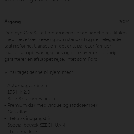
Årgang
2024
Den nye CaraSuite Ford‐grundrids er det ideelle multitalent
med hæve/sænke‐seng som standard og den elegante
taglinjeføring. Uanset om det er til par eller familier –
masser af opbevaringsplads og den suveræne ståhøjde
garanterer en afslappet rejse. Intet som Ford!
Vi har taget denne bil hjem med:
- Automatgear 6 trin
- 155 Hk 2,0
- Seitz S7 rammevinduer
- Premium dør med vindue og støddæmper
- Gasudtag
- Elektrisk indgangstrin
- Special betræk SZECHUAN
- Thule markise