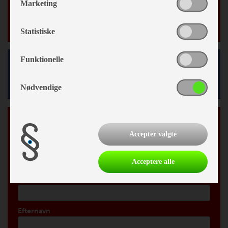
Marketing
Nyheder
Statistiske
Funktionelle
Facebook
Nødvendige
Tilmeld vores nyhedsbrev
*
påkrævet
Accepter valgte
*
Email Adresse
Acceptere alle
Fornavn
Efternavn