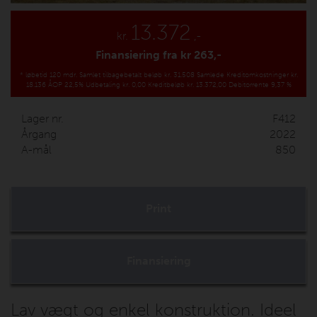
13.372
kr.
,-
Finansiering fra kr
263,-
*
løbetid 120 mdr.
Samlet tilbagebetalt beløb kr. 31.508
Samlede Kreditomkostninger kr.
18.136
ÅOP 22,5%
Udbetaling kr. 0,00
Kreditbeløb kr. 13.372,00
Debitorrente 9,37 %
Lager nr.
F412
Årgang
2022
A-mål
850
Print
Finansiering
Lav vægt og enkel konstruktion. Ideel