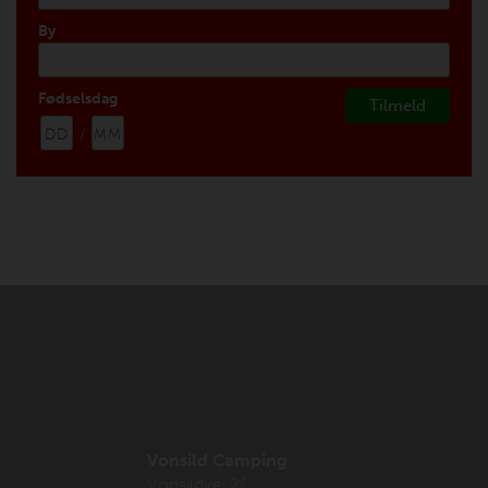
By
Fødselsdag
/
Vonsild Camping
Vonsildvej 21