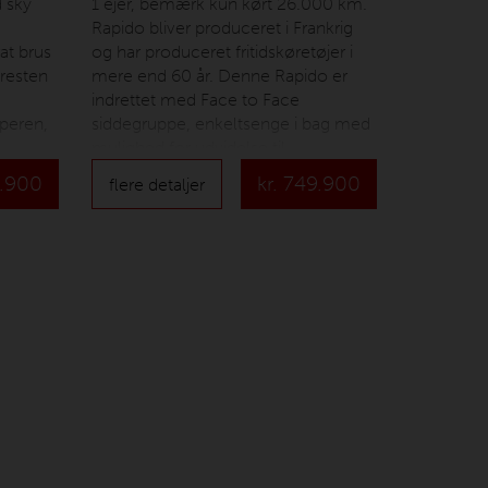
 sky
1 ejer, bemærk kun kørt 26.000 km.
Rapido bliver produceret i Frankrig
at brus
og har produceret fritidskøretøjer i
 resten
mere end 60 år. Denne Rapido er
indrettet med Face to Face
peren,
siddegruppe, enkeltsenge i bag med
mulighed for udvidelse til
dobbeltseng, hæve sænke seng over
.900
kr.
749.900
flere detaljer
dser, så
siddegruppe, køkken med stort
ur.
køleskab, separat brusekabine.
 B
Camperen har 4 selepladser og kan
årlig i
køres med alm. kørekort til
personbil. Prisen er inkl.
dover er
nummerplade og
ol så
leveringsomkostninger.
er,
der
skal
ræk på