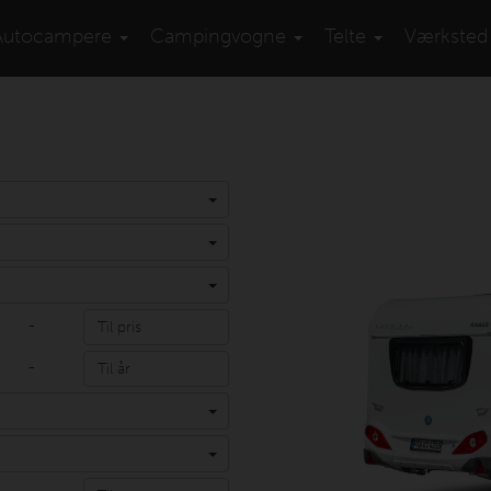
Autocampere
Campingvogne
Telte
Værksted
-
-