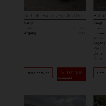
Dethleffs Exclusiv Vip 765 DB
Hobby 
Vægt
Vægt
Totalvægt
2000 kg.
Egenvæ
Årgang
2008
Lasteev
Totalvæ
Årgang
Pæn og
Der er
Dometi
til dob
Isabell
kr.
159.900
flere detaljer
flere
vogn der
kr. 184.900
nummer
leverin