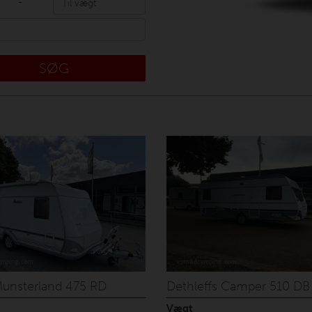
-
SØG
unsterland 475 RD
Dethleffs Camper 510 DB
Vægt