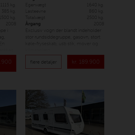
1115 kg.
Egenvægt
1640 kg.
385 kg.
Lasteevne
860 kg.
1500 kg.
Totalvægt
2500 kg.
2008
Årgang
2008
pe i
Exclusiv vogn der blandt indeholder
ag,
stor rundsiddegruppe, gasovn, stort
 En
køle-fryseskab, usb stik, mover og
rækkes
klimaanlæg
.900
kr.
189.900
flere detaljer
DE ER