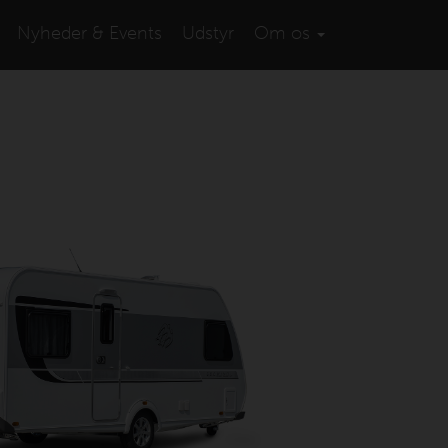
Nyheder & Events
Udstyr
Om os