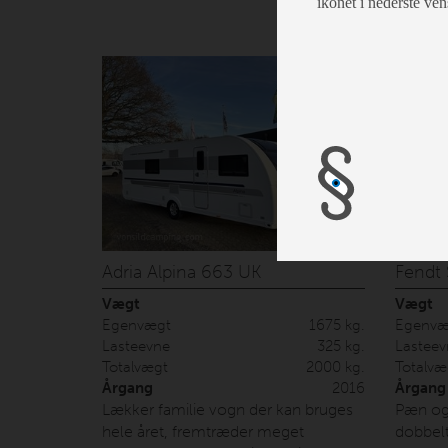
ikonet i nederste ven
medfølger Isabella Forum med
med se
letvægtsstænger. Prisen er inkl.
Nova er
nummerplade og
produce
leveringsomkostninger.
er iso
bedste 
Indrett
med wc/
siddegr
køkken 
der skal
nummer
leverin
Adria Alpina 663 UK
Fendt 
Vægt
Vægt
Egenvægt
1675 kg.
Egenvæ
Lasteevne
325 kg.
Lasteev
Totalvægt
2000 kg.
Totalvæ
Årgang
2016
Årgang
Lækker familie vogn der kan bruges
Pæn og 
hele året, fremtræder meget
dobbel