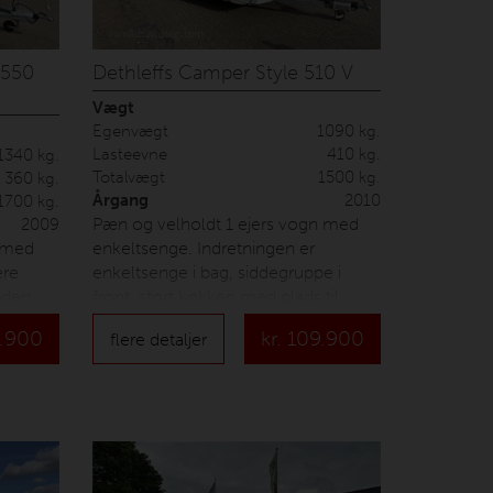
 550
Dethleffs Camper Style 510 V
Vægt
Egenvægt
1090 kg.
Lasteevne
410 kg.
1340 kg.
Totalvægt
1500 kg.
360 kg.
Årgang
2010
1700 kg.
Pæn og velholdt 1 ejers vogn med
2009
n med
enkeltsenge. Indretningen er
ere
enkeltsenge i bag, siddegruppe i
bden,
front, stort køkken med plads til
m.m.
kaffemaskinen samt toilet modsat
.900
kr.
109.900
flere detaljer
forteltet. Der er monteret Enduro
ved
mover, alufælge, fabriksmonteret
idten
gulvvarme samt ældre men brugbart
Isabella fortelt. Prisen er inkl.
 samt
nummerplade og
e køje
leveringsomkostninger.
og kan