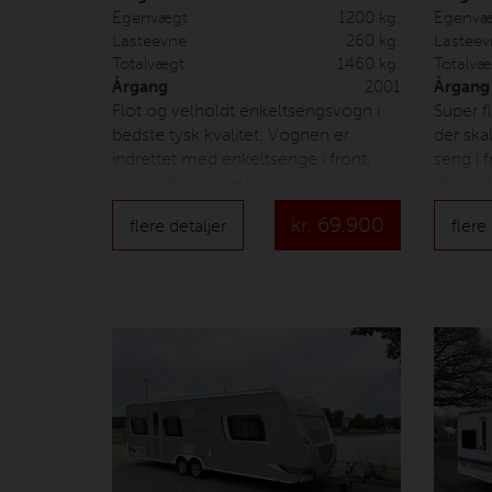
Egenvægt
1200 kg.
Egenvæ
Lasteevne
260 kg.
Lasteev
Totalvægt
1460 kg.
Totalvæ
Årgang
2001
Årgang
Flot og velholdt enkeltsengsvogn i
Super f
bedste tysk kvalitet. Vognen er
der ska
indrettet med enkeltsenge i front,
seng i 
stor siddegruppe bag, køkken
af, run
modsat teltet med god plads samt
køkken
kr.
69.900
flere detaljer
flere
toiletrum modsat køkken. Der er
fralægg
monteret fuldautomatisk mover,
vandbår
elektriske støtteben fra Enduro, der
mover, 
medfølger delttelt med
emhætt
letvægtsstænger, solsejl fra Isabella
og mind
samt div. udstyr til nybegynderen.
ses. Pr
Prisen er inkl. nummerplade og
leverin
leveringsomkostninger.