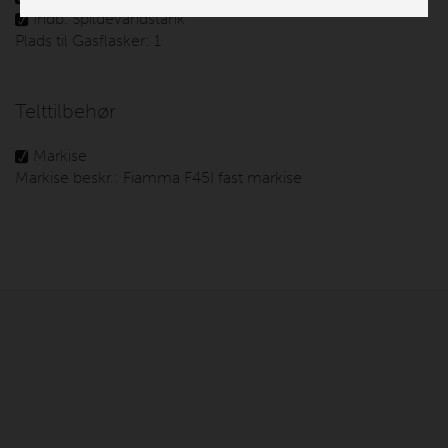
Indb. Spildevandstank
Plads til Gasflasker:
1
Telttilbehør
Markise
Markise beskr.:
Fiamma F45I fast markise