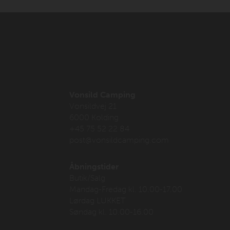
Vonsild Camping
Vonsildvej 21
6000 Kolding
+45 75 52 22 84
post@vonsildcamping.com
Åbningstider
Butik/Salg
Mandag-Fredag kl. 10.00-17.00
Lørdag LUKKET
Søndag kl. 10.00-16.00