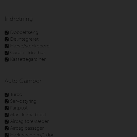
Indretning
Dobbeltseng
Delintegreret
Hæve/sænkebord
Gardin i førerhus
Kassettegardiner
Auto Camper
Turbo
Servostyring
Fartpilot
Man. klima bildel
Airbag førersæder
Airbag passager
Hækgarage m/1 dør