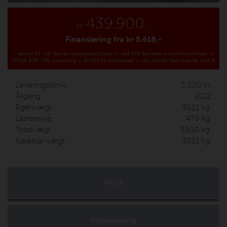
439.900
kr.
,-
Finansiering fra kr
5.416,-
*
løbetid 83 mdr.
Samlet tilbagebetalt beløb kr. 449.535
Samlede Kreditomkostninger kr.
97.615
ÅOP 7,6%
Udbetaling kr. 87.980,00
Kreditbeløb kr. 351.920,00
Debitorrente 4,90 %
Leveringsomk.
3.520
kr.
Årgang
2012
Egenvægt
3021
kg.
Lasteevne
479
kg.
Totalvægt
3500
kg.
Køreklar vægt
3021
kg.
Print
Finansiering