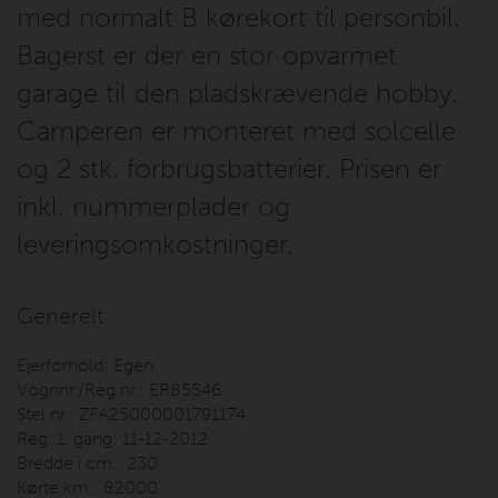
med normalt B kørekort til personbil.
Bagerst er der en stor opvarmet
garage til den pladskrævende hobby.
Camperen er monteret med solcelle
og 2 stk. forbrugsbatterier. Prisen er
inkl. nummerplader og
leveringsomkostninger.
Generelt
Ejerforhold:
Egen
Vognnr./Reg nr.:
ER85546
Stel nr.:
ZFA25000001791174
Reg. 1. gang:
11-12-2012
Bredde i cm.:
230
Kørte km.:
82000