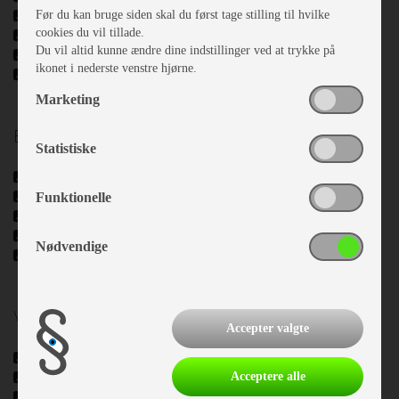
Køleskab
Før du kan bruge siden skal du først tage stilling til hvilke
cookies du vil tillade.
Toiletrum
Du vil altid kunne ændre dine indstillinger ved at trykke på
Kassettetoilet
ikonet i nederste venstre hjørne.
Bruser
Marketing
El, Elektronik & Medie
Statistiske
Forteltlampe
12 V. Omformer
Funktionelle
Batteri
Batterilader
Nødvendige
Elektrisk indgangstrin
Vand - Varme & Energi
Accepter valgte
Varme
Fast vandtank
Acceptere alle
Vandstandsmåler