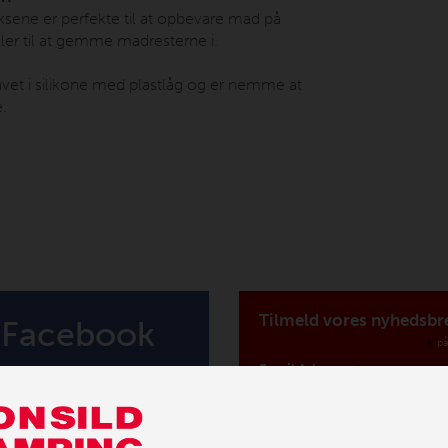
ene er perfekte til at opbevare mad på
ller til at gemme madresterne i.
avet i silikone med plastlåg og er nemme at
.
Tilmeld vores nyhedsbr
Facebook
*
på
*
Email Adresse
Fornavn