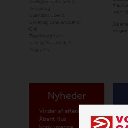
Vedligeholdelse af telt
Madboks
Rengøring
turen e
Udendørs tilbehør
Udvendig caravantilbehør
De er l
Grill
rengøre
Toiletter og Kemi
Isabella-Reservedele
Peggy Peg
Nyheder
Vinder af efterårets
Åbent Hus
konkurrence