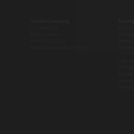
Vonsild Camping
Åbning
Vonsildvej 21
Butik/S
6000 Kolding
Mandag-
+45 75 52 22 84
Lørdag
post@vonsildcamping.com
Søndag 
Værkst
Mandag-
Fredag 
Lørdag
Søndag