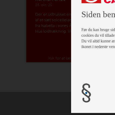
28. okt. 25
Siden ben
Der er udtrukket en vinder
af et sæt solcellelamper
fra Isabella i vores Åbent
Før du kan bruge siden
Hus lodtrækning. Vi
cookies du vil tillade
ønsker stort tillykke til
Du vil altid kunne æn
Steen Valentin!
ikonet i nederste ven
Klik for at læse mere...