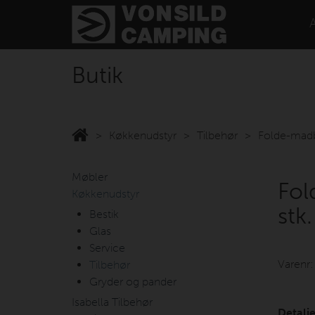
Butik
Køkkenudstyr
Tilbehør
Folde-madb
Møbler
Fol
Køkkenudstyr
stk.
Bestik
Glas
Service
Varenr
Tilbehør
Gryder og pander
Isabella Tilbehør
Detalje