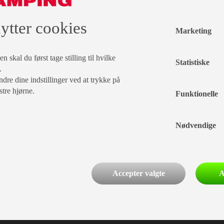
ytter cookies
Efternavn
Marketing
By
 skal du først tage stilling til hvilke
Statistiske
.
dre dine indstillinger ved at trykke på
Fødselsdag
stre hjørne.
Funktionelle
/
Nødvendige
Accepter valgte
A