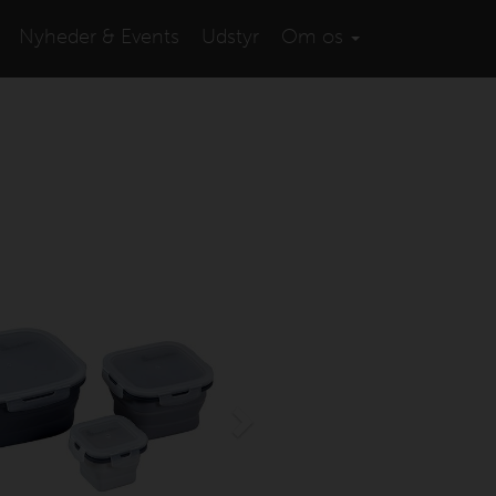
Nyheder & Events
Udstyr
Om os
Next