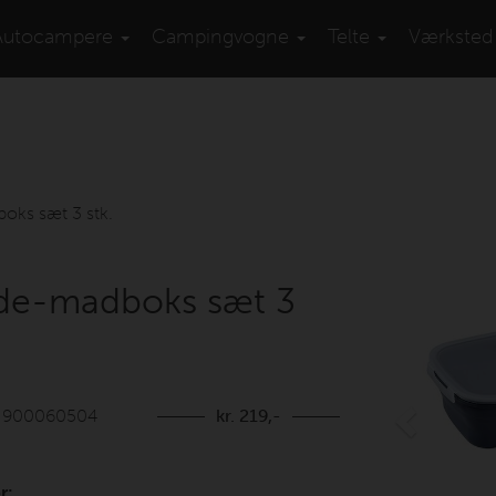
Autocampere
Campingvogne
Telte
Værksted
oks sæt 3 stk.
Previous
de-madboks sæt 3
: 900060504
kr. 219,-
r: