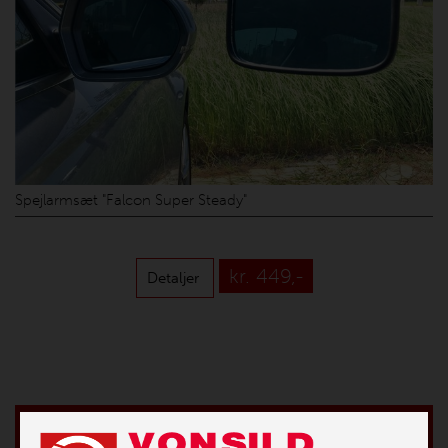
Spejlarmsæt "Falcon Super Steady"
kr. 449,-
Detaljer