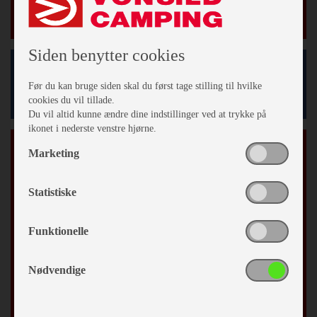
Nyheder
Siden benytter cookies
Facebook
Før du kan bruge siden skal du først tage stilling til hvilke
cookies du vil tillade.
Du vil altid kunne ændre dine indstillinger ved at trykke på
ikonet i nederste venstre hjørne.
Tilmeld vores nyhedsbrev
Marketing
*
påkrævet
*
Email Adresse
Statistiske
Fornavn
Funktionelle
Nødvendige
Efternavn