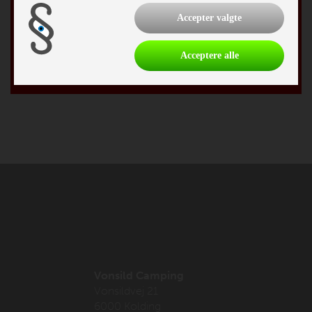
By
Accepter valgte
Fødselsdag
Acceptere alle
/
Vonsild Camping
Vonsildvej 21
6000 Kolding