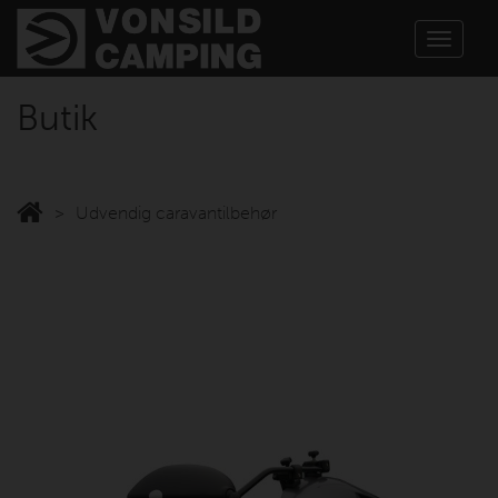
Toggle
navigat
Butik
Udvendig caravantilbehør