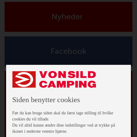
Nyheder
Facebook
Tilmeld vores nyhedsbrev
*
påkrævet
*
Email Adresse
Siden benytter cookies
Før du kan bruge siden skal du først tage stilling til hvilke
Fornavn
cookies du vil tillade.
Du vil altid kunne ændre dine indstillinger ved at trykke på
ikonet i nederste venstre hjørne.
Efternavn