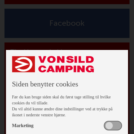
Facebook
Tilmeld vores nyhedsbrev
*
påkrævet
*
Email Adresse
Siden benytter cookies
Fornavn
Før du kan bruge siden skal du først tage stilling til hvilke
cookies du vil tillade.
Efternavn
Du vil altid kunne ændre dine indstillinger ved at trykke på
ikonet i nederste venstre hjørne.
By
Marketing