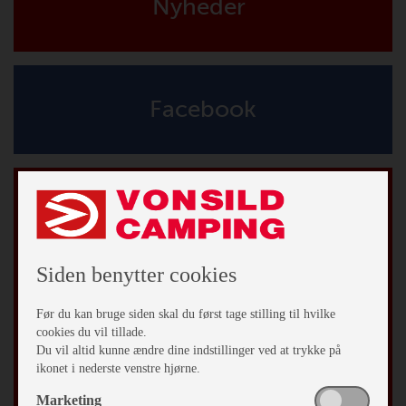
Nyheder
Facebook
Tilmeld vores nyhedsbrev
*
påkrævet
*
Email Adresse
Siden benytter cookies
Fornavn
Før du kan bruge siden skal du først tage stilling til hvilke
cookies du vil tillade.
Du vil altid kunne ændre dine indstillinger ved at trykke på
Efternavn
ikonet i nederste venstre hjørne.
Marketing