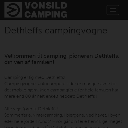
Toggle
navigat
Dethleffs campingvogne
Velkommen til camping-pioneren Dethleffs,
din ven af familien!
Camping er lig med Dethleffs!
Campingvogne, autocampere - der er mange navne for
det mobile hjem. Men campingferie for hele familien har i
mere end 80 år helt enkelt heddet: Dethleffs !
Alle veje fører til Dethleffs!
Sommerferie, vintercamping, i bjergene, ved havet, i byen
eller hele jorden rundt? Hvor går din ferie hen? Lige meget
hvor du rejser hen, står Dethleffs campingvogne og