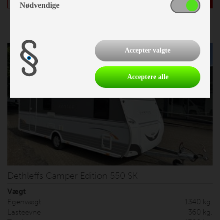
Nødvendige
Accepter valgte
Acceptere alle
Dethleffs Camper Edition 550 SK
Vægt
Egenvægt
1340 kg.
Lasteevne
360 kg.