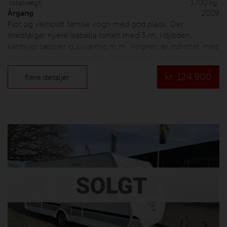
Totalvægt
1700 kg.
Årgang
2009
Flot og velholdt familie vogn med god plads. Der
medfølger nyere Isabella fortelt med 3 m. i dybden,
kantsyet tæpper, gulvvarme m.m. Vognen er indrettet med
dobbeltseng i front med wc ved siden af, stor siddegruppe i
midten med mulighed for opredning, køkken modsat
kr.
124.900
flere detaljer
siddegruppe, samt køjer bagerst hvor den øverste køje er i
hele bredden af vognen og kan holde til 100 kg. En flot
vogn der skal ses. Prisen er inkl. nummerplade og
leveringsomkostninger.