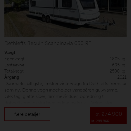
Dethleffs Beduin Scandinavia 650 RE
Vægt
Egenvægt
1805 kg.
Lasteevne
695 kg.
Totalvægt
2500 kg.
Årgang
2021
Danmarks billigste, lækker vintervogn fra Dethleffs fremstår
som ny. Denne vogn indeholder vandbåren gulvvarme,
GFK tag, glatte sider, rammevinduer, opredning til
dobbeltseng, ekstra bred indgangsdør, alufælge, stor
service luge, ALDE 3020, Truma INet, XPS isolering,
kr.
274.900
flere detaljer
indbygget spildevandstank under gulvet, fladskærms
kr. 299.900
holder, Isabella fortelt, TerTek antenne, 230v/tv udtag,
kantsyet tæpper nummerplade og leverings omkostninger