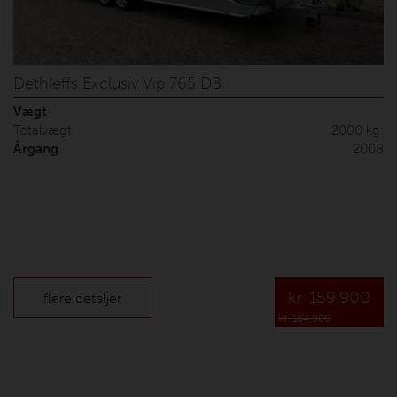
Dethleffs Exclusiv Vip 765 DB
Vægt
Totalvægt
2000 kg.
Årgang
2008
kr.
159.900
flere detaljer
kr. 184.900