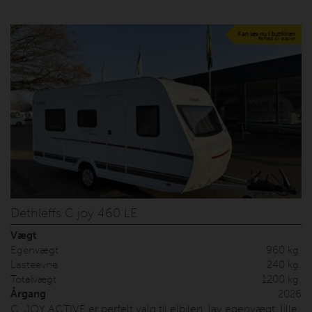
m.m. alt sammen er inkl. i prisen. Vonsild Camping er
startet i 1964, og vi har mere end 40 års erfaring med salg
af Dethleffs.
Dethleffs C joy 460 LE
Vægt
Egenvægt
960 kg.
Lasteevne
240 kg.
Totalvægt
1200 kg.
Årgang
2026
C´JOY ACTIVE er perfelt valg til elbilen, lav egenvægt, lille