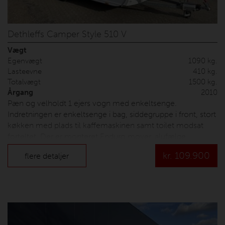
Dethleffs Camper Style 510 V
Vægt
Egenvægt
1090 kg.
Lasteevne
410 kg.
Totalvægt
1500 kg.
Årgang
2010
Pæn og velholdt 1 ejers vogn med enkeltsenge.
Indretningen er enkeltsenge i bag, siddegruppe i front, stort
køkken med plads til kaffemaskinen samt toilet modsat
forteltet. Der er monteret Enduro mover, alufælge,
fabriksmonteret gulvvarme samt ældre men brugbart
kr.
109.900
flere detaljer
Isabella fortelt. Prisen er inkl. nummerplade og
leveringsomkostninger.