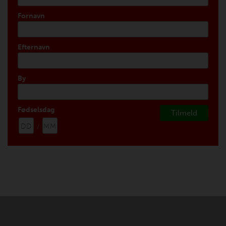
Fornavn
Efternavn
By
Fødselsdag
/