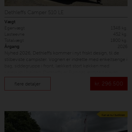
Dethleffs Camper 510 LE
Vægt
Egenvægt
1348 kg.
Lasteevne
452 kg.
Totalvægt
1800 kg.
Årgang
2026
Nyhed 2026, Dethleffs kommer i nyt friskt design, til de
stilbeviste campister. Vognen er indrette med enkeltsenge i
bag, siddegruppe i front, lækkert stort køkken med
køleskab i højden. Dethleffs er Europas ældste caravan
producent, hvor kvalitet er i højsæde. Vi har taget den
kr.
296.500
flere detaljer
første vogn hjem med glatte sidder, opredning til
dobbeltseng, alufælge, kantsyet tæpper. Prisen er inkl.
udstyr, leveringsomkostninger og nummerplade.