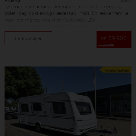
Årgang
2008
Lys vogn der har rundsidegruppe i front, fransk seng og
toilet i bag, køkken og klædeskab i midt. En lækker familie
vogn der må trækkes af de fleste biler. LEV.
OMKOSTNINGER OG NR.PLADE ER INKL. I PRISEN.
kr.
89.900
flere detaljer
kr. 99.900