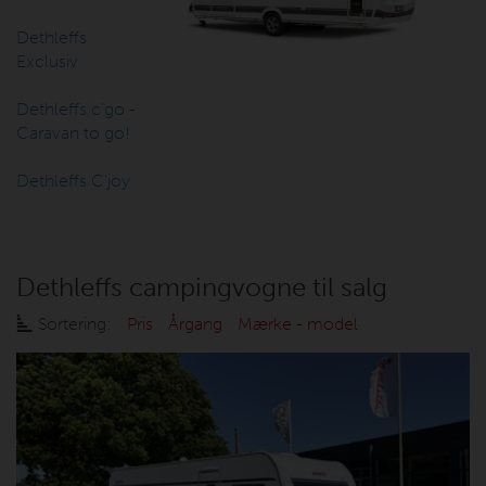
Dethleffs
Exclusiv
Dethleffs c'go -
Caravan to go!
Dethleffs C'joy
Dethleffs campingvogne til salg
Sortering:
Pris
Årgang
Mærke - model