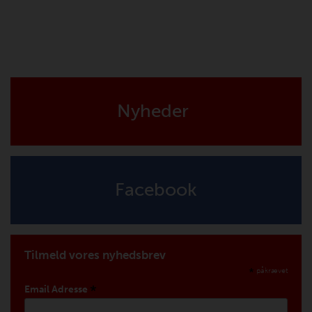
Nyheder
Facebook
Tilmeld vores nyhedsbrev
*
påkrævet
*
Email Adresse