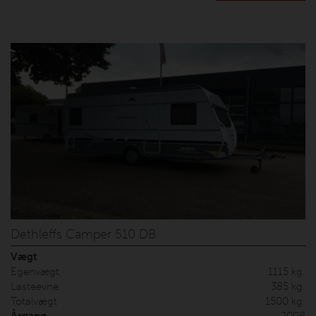
Camping er startet i 1964, og vi har mere end 30 års
erfaring med salg af Dethleffs.
Dethleffs Camper 510 DB
Vægt
Egenvægt
1115 kg.
Lasteevne
385 kg.
Totalvægt
1500 kg.