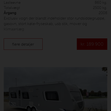
Lasteevne
860 kg.
Totalvægt
2500 kg.
Årgang
2008
Exclusiv vogn der blandt indeholder stor rundsiddegruppe,
gasovn, stort køle-fryseskab, usb stik, mover og
klimaanlæg
kr.
189.900
flere detaljer