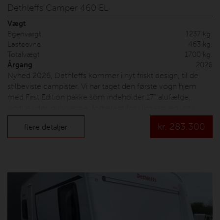
Dethleffs Camper 460 EL
Vægt
Egenvægt
1237 kg.
Lasteevne
463 kg.
Totalvægt
1700 kg.
Årgang
2026
Nyhed 2026, Dethleffs kommer i nyt friskt design, til de
stilbeviste campister. Vi har taget den første vogn hjem
med First Edition pakke som indeholder 17" alufælge,
vindue i dør, gulvvarme, forberedt for klimaanlæg, city
vand tilslutning, bruser-pakke, multifunktionsbakke, glatte
kr.
283.300
flere detaljer
sidder, opredning til dobbeltseng. Prisen er inkl. udstyr,
leveringsomkostninger og nummerplade.