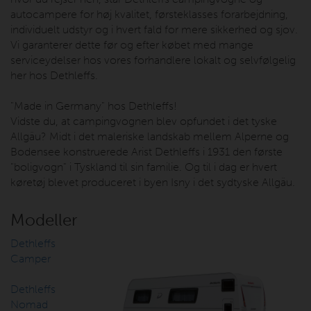
autocampere for høj kvalitet, førsteklasses forarbejdning,
individuelt udstyr og i hvert fald for mere sikkerhed og sjov.
Vi garanterer dette før og efter købet med mange
serviceydelser hos vores forhandlere lokalt og selvfølgelig
her hos Dethleffs.
"Made in Germany" hos Dethleffs!
Vidste du, at campingvognen blev opfundet i det tyske
Allgäu? Midt i det maleriske landskab mellem Alperne og
Bodensee konstruerede Arist Dethleffs i 1931 den første
"boligvogn" i Tyskland til sin familie. Og til i dag er hvert
køretøj blevet produceret i byen Isny i det sydtyske Allgäu.
Modeller
Dethleffs
Camper
Dethleffs
Nomad