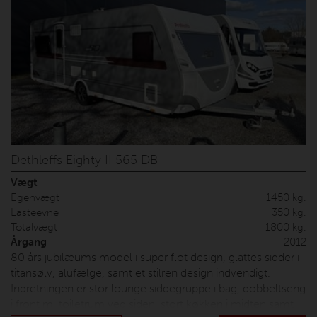
Dethleffs Eighty II 565 DB
Vægt
Egenvægt
1450 kg.
Lasteevne
350 kg.
Totalvægt
1800 kg.
Årgang
2012
80 års jubilæums model i super flot design, glattes sidder i
titansølv, alufælge, samt et stilren design indvendigt.
Indretningen er stor lounge siddegruppe i bag, dobbeltseng
i front m. toiletrum ved siden, stort køkken i midten samt