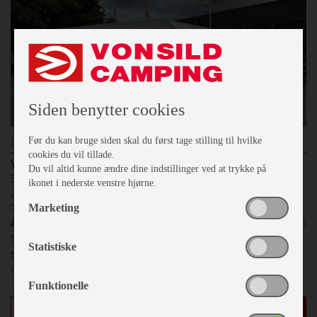
Siden benytter cookies
Dethleffs Camper 530 DR
Før du kan bruge siden skal du først tage stilling til hvilke
cookies du vil tillade.
Vægt
Du vil altid kunne ændre dine indstillinger ved at trykke på
Egenvægt
1428 kg.
ikonet i nederste venstre hjørne.
Lasteevne
472 kg.
Marketing
Totalvægt
1900 kg.
Årgang
2026
Nyhed 2026, Dethleffs er kommet hjem i nyt friskt design,
Statistiske
til de stilbeviste campister. Vi har taget den første vogn
hjem med glatte sidder, totalvægt 1900 kg, alufælge,
kantsyet tæpper. Prisen er inkl. udstyr,
Funktionelle
leveringsomkostninger og nummerplade.
kr.
306.800
flere detaljer