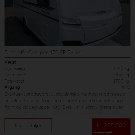
Dethleffs Camper 470 FR D-Line
Vægt
Egenvægt
1245 kg.
Lasteevne
455 kg.
Totalvægt
1700 kg.
Årgang
2023
Eksklusivt produceret til det danske marked, med masser
af lækkert udstyr. Vognen er indrette med dobbeltseng i
front og siddegruppe i bag. Eksklusivt udstyr, glatte sider,
GFK tag, 17" alufælge, tv holder, gulvvarme, ALKO AAA
bremser, myggenet dør, indirekte belysning, stor service
kr.
235.000
flere detaljer
luge, m.m. Prisen er 1700 KG aksel men kan nedvejes,
kr. 255.000
nummerplade og leverings omkostninger. Vonsild