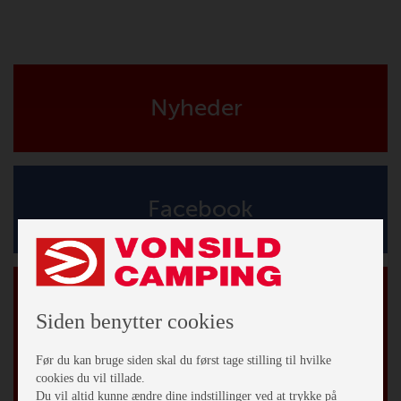
Nyheder
Facebook
Tilmeld vores nyhedsbrev
*
påkrævet
Siden benytter cookies
*
Email Adresse
Før du kan bruge siden skal du først tage stilling til hvilke
cookies du vil tillade.
Fornavn
Du vil altid kunne ændre dine indstillinger ved at trykke på