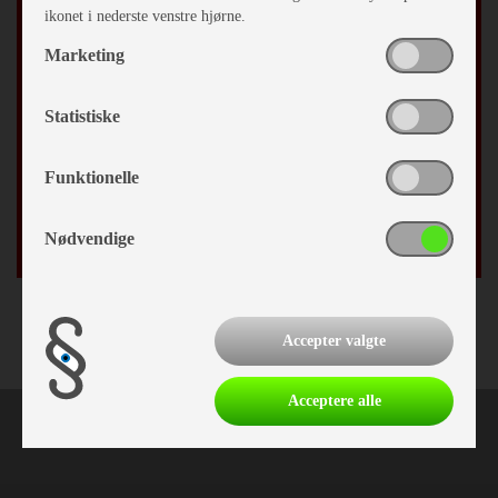
ikonet i nederste venstre hjørne.
Marketing
Efternavn
Statistiske
By
Funktionelle
Fødselsdag
/
Nødvendige
Accepter valgte
Acceptere alle