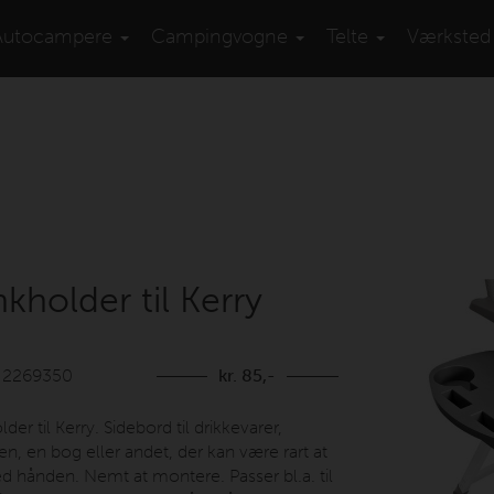
Autocampere
Campingvogne
Telte
Værksted
nkholder til Kerry
: 2269350
kr. 85,-
der til Kerry. Sidebord til drikkevarer,
en, en bog eller andet, der kan være rart at
d hånden. Nemt at montere. Passer bl.a. til