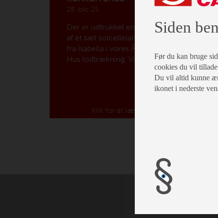
28. okt. 25
Siden ben
Der er udtrukket en vinder
af et sæt solcellelamper
fra Isabella i vores Åbent
Før du kan bruge siden
Hus lodtrækning. Vi
cookies du vil tillade
ønsker stort tillykke til
Du vil altid kunne æn
Steen Valentin!
ikonet i nederste ven
Klik for at læse mere...