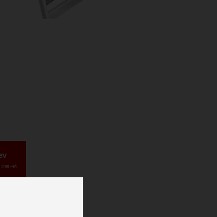
ev
krævet