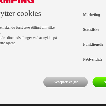
ytter cookies
Efternavn
Marketing
By
 skal du først tage stilling til hvilke
Statistiske
.
dre dine indstillinger ved at trykke på
Fødselsdag
stre hjørne.
Funktionelle
/
Nødvendige
Accepter valgte
A