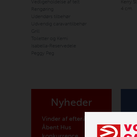
Vedligeholdelse af telt
Kerry S
4 cm.
Rengøring
Udendørs tilbehør
Udvendig caravantilbehør
Grill
Toiletter og Kemi
Isabella-Reservedele
Peggy Peg
Nyheder
Vinder af efterårets
Åbent Hus
konkurrence