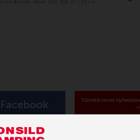
lim fra Brunner. Farve: Gråt. Mål: 27 x 23 x H
Tilmeld vores nyhedsbr
Facebook
*
på
*
Email Adresse
Fornavn