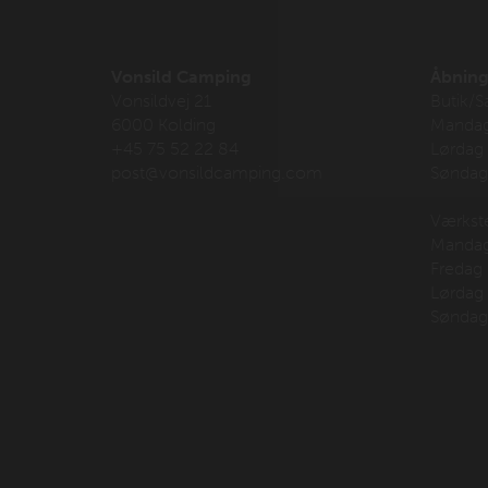
Vonsild Camping
Åbning
Vonsildvej 21
Butik/S
6000 Kolding
Mandag-
+45 75 52 22 84
Lørdag
post@vonsildcamping.com
Søndag 
Værkst
Mandag-
Fredag 
Lørdag
Søndag