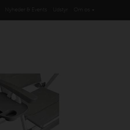
Nyheder & Events
Udstyr
Om os