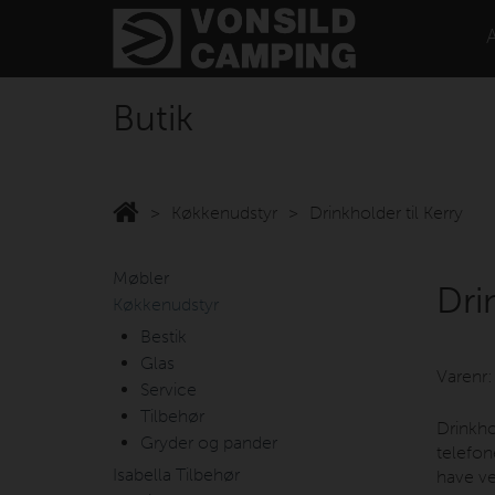
Butik
Køkkenudstyr
Drinkholder til Kerry
Møbler
Dri
Køkkenudstyr
Bestik
Glas
Varenr
Service
Tilbehør
Drinkhol
Gryder og pander
telefon
Isabella Tilbehør
have ve