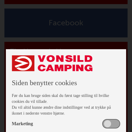
Facebook
Tilmeld vores nyhedsbrev
*
påkrævet
*
Email Adresse
Siden benytter cookies
Fornavn
Før du kan bruge siden skal du først tage stilling til hvilke
cookies du vil tillade.
Efternavn
Du vil altid kunne ændre dine indstillinger ved at trykke på
ikonet i nederste venstre hjørne.
By
Marketing