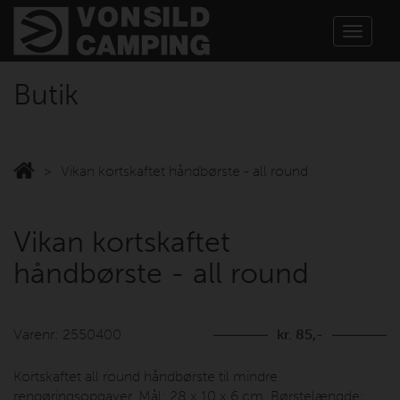
Toggle
navigat
Butik
Vikan kortskaftet håndbørste - all round
Vikan kortskaftet
håndbørste - all round
Varenr: 2550400
kr. 85,-
Kortskaftet all round håndbørste til mindre
rengøringsopgaver. Mål: 28 x 10 x 6 cm. Børstelængde: