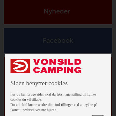
Nyheder
Facebook
Tilmeld vores nyhedsbrev
*
påkrævet
*
Email Adresse
Siden benytter cookies
Fornavn
Før du kan bruge siden skal du først tage stilling til hvilke
cookies du vil tillade.
Du vil altid kunne ændre dine indstillinger ved at trykke på
Efternavn
ikonet i nederste venstre hjørne.