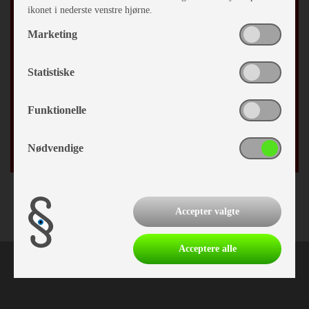
ikonet i nederste venstre hjørne.
Marketing
Efternavn
Statistiske
By
Funktionelle
Fødselsdag
/
Nødvendige
Accepter valgte
Acceptere alle