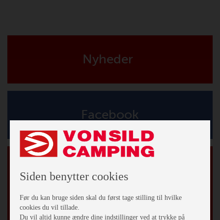
Nyheder
Facebook
Tilmeld vores nyhedsbrev
*
påkrævet
Siden benytter cookies
*
Email Adresse
Før du kan bruge siden skal du først tage stilling til hvilke
cookies du vil tillade.
Fornavn
Du vil altid kunne ændre dine indstillinger ved at trykke på