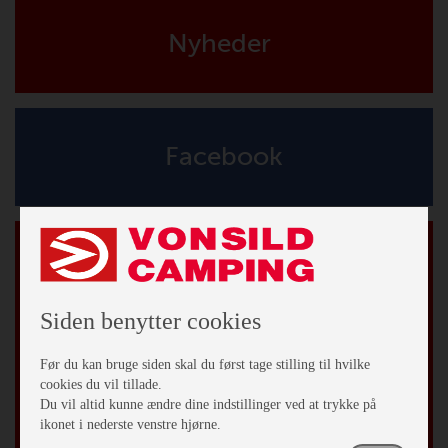
Nyheder
Facebook
Tilmeld vores nyhedsbrev
*
påkrævet
*
Email Adresse
Siden benytter cookies
Fornavn
Før du kan bruge siden skal du først tage stilling til hvilke
cookies du vil tillade.
Du vil altid kunne ændre dine indstillinger ved at trykke på
Efternavn
ikonet i nederste venstre hjørne.