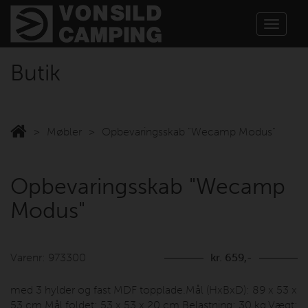
Toggle
navigat
Butik
Møbler
Opbevaringsskab "Wecamp Modus"
Opbevaringsskab "Wecamp
Modus"
Varenr: 973300
kr. 659,-
med 3 hylder og fast MDF topplade.Mål (HxBxD): 89 x 53 x
53 cm.Mål foldet: 53 x 53 x 20 cm.Belastning: 30 kg.Vægt: