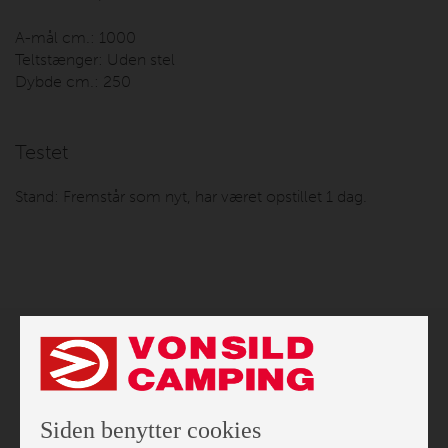
A-mål cm.:
1000
Teltstænger:
Uden stel
Dybde cm.:
250
Testet
Stand:
Fremstår som nyt, har været opstillet 1 dag.
Siden benytter cookies