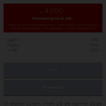
4.000
kr.
,-
Finansiering fra kr
150,-
*
løbetid 120 mdr.
Samlet tilbagebetalt beløb kr. 18.000
Samlede Kreditomkostninger kr.
14.000
ÅOP 0,0%
Udbetaling kr. 0,00
Kreditbeløb kr. 4.000,00
Debitorrente 9,37 %
Lager nr.
S242
Årgang
2008
A-mål
1000
Print
Finansiering
Vi elsker solen, men på de varme dage