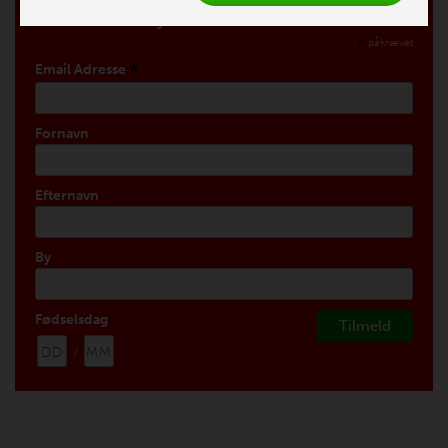
Tilmeld vores nyhedsbrev
*
påkrævet
*
Email Adresse
Fornavn
Efternavn
By
Fødselsdag
/