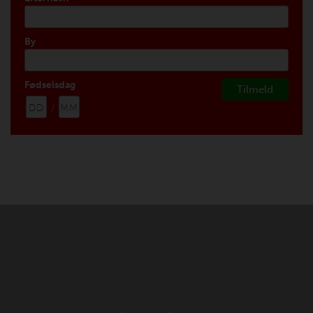
By
Fødselsdag
/