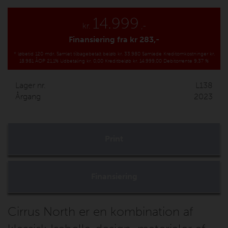
14.999
kr.
,-
Finansiering fra kr
283,-
*
løbetid 120 mdr.
Samlet tilbagebetalt beløb kr. 33.980
Samlede Kreditomkostninger kr.
18.981
ÅOP 21,1%
Udbetaling kr. 0,00
Kreditbeløb kr. 14.999,00
Debitorrente 9,37 %
Lager nr.
L138
Årgang
2023
Print
Finansiering
Cirrus North er en kombination af