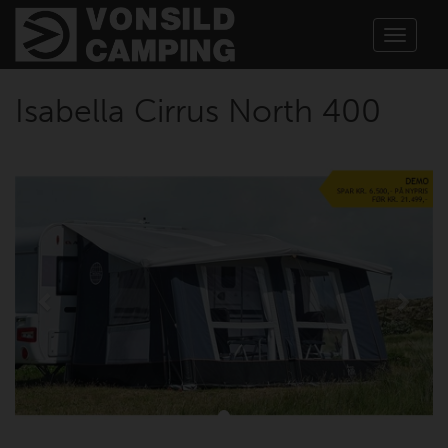
Toggle
navigat
Isabella Cirrus North 400