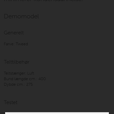
Demomodel
Generelt
Farve:
Tweed
Telttilbehør
Teltstænger:
Luft
Bund længde cm.:
400
Dybde cm.:
275
Testet
Stand:
Demomodel