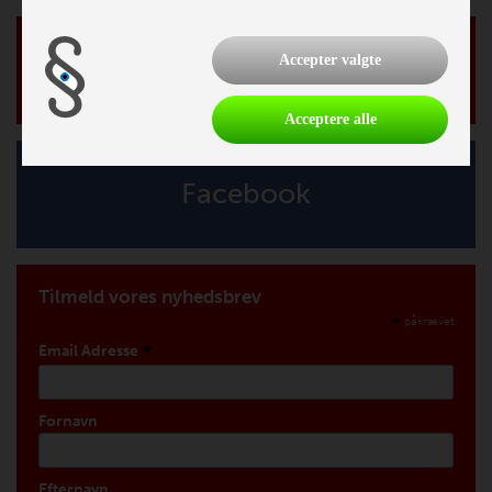
Accepter valgte
Nyheder
Acceptere alle
Facebook
Tilmeld vores nyhedsbrev
*
påkrævet
*
Email Adresse
Fornavn
Efternavn