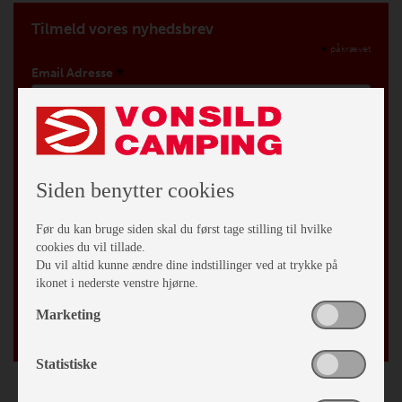
Tilmeld vores nyhedsbrev
*
påkrævet
*
Email Adresse
Fornavn
Efternavn
Siden benytter cookies
Før du kan bruge siden skal du først tage stilling til hvilke
By
cookies du vil tillade.
Du vil altid kunne ændre dine indstillinger ved at trykke på
ikonet i nederste venstre hjørne.
Fødselsdag
Marketing
/
Statistiske