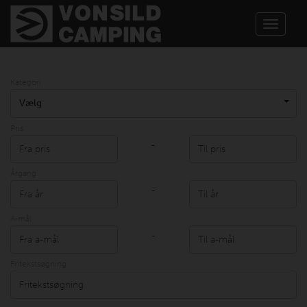
Toggle
navigat
Kategori
Vælg
Pris
-
Årgang
-
A-mål
-
Fritekstsøgning