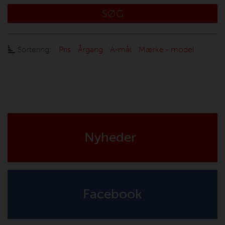
SØG
Sortering:
Pris
Årgang
A-mål
Mærke - model
Nyheder
Facebook