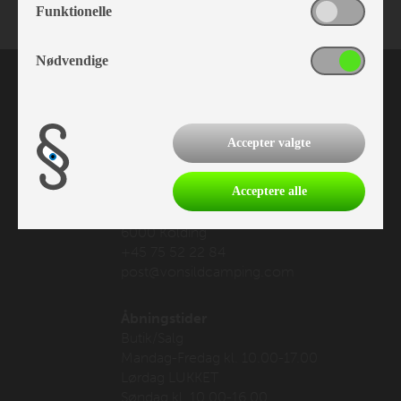
Funktionelle
Nødvendige
Accepter valgte
Vonsild Camping
Acceptere alle
Vonsildvej 21
6000 Kolding
+45 75 52 22 84
post@vonsildcamping.com
Åbningstider
Butik/Salg
Mandag-Fredag kl. 10.00-17.00
Lørdag LUKKET
Søndag kl. 10.00-16.00