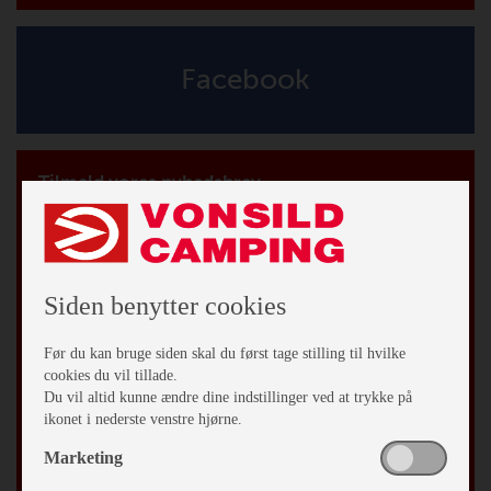
Facebook
Tilmeld vores nyhedsbrev
*
påkrævet
*
Email Adresse
Siden benytter cookies
Fornavn
Før du kan bruge siden skal du først tage stilling til hvilke
Efternavn
cookies du vil tillade.
Du vil altid kunne ændre dine indstillinger ved at trykke på
ikonet i nederste venstre hjørne.
By
Marketing