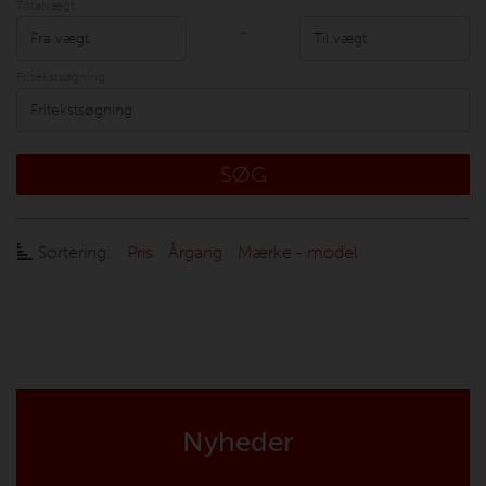
Totalvægt
-
Fritekstsøgning
SØG
Sortering:
Pris
Årgang
Mærke - model
Nyheder