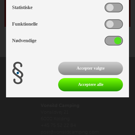
Fødselsdag
Statistiske
/
Funktionelle
Nødvendige
Accepter valgte
Acceptere alle
Vonsild Camping
Vonsildvej 21
6000 Kolding
+45 75 52 22 84
post@vonsildcamping.com