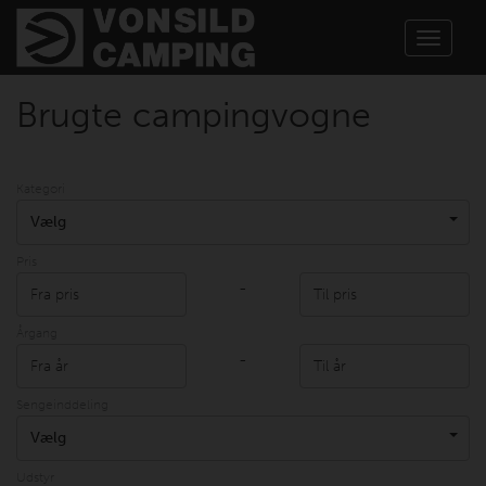
Toggle
navigat
Brugte campingvogne
Kategori
Vælg
Pris
-
Årgang
-
Sengeinddeling
Vælg
Udstyr