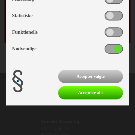
By
Statistiske
Fødselsdag
/
Funktionelle
Nødvendige
Accepter valgte
Acceptere alle
Vonsild Camping
Vonsildvej 21
6000 Kolding