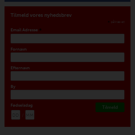
Tilmeld vores nyhedsbrev
*
påkrævet
*
Email Adresse
Fornavn
Efternavn
By
Fødselsdag
/