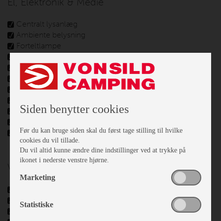
El, Elektronik & Medie
Centralt lysanlæg
Ambiente belysning
Forteltlampe
12 V. Omformer
Udv. El- og ant. Stik
Batteri
Batterilader
Radio
Siden benytter cookies
TV-antenne
Fladskærmsholder
Før du kan bruge siden skal du først tage stilling til hvilke
Aircondition
cookies du vil tillade.
Du vil altid kunne ændre dine indstillinger ved at trykke på
ikonet i nederste venstre hjørne.
Vand - Varme & Energi
Marketing
Varme
Centralvarme
Statistiske
Vandbåret gulvvarme