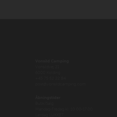
Vonsild Camping
Vonsildvej 21
6000 Kolding
+45 75 52 22 84
post@vonsildcamping.com
Åbningstider
Butik/Salg
Mandag-Fredag kl. 10.00-17.00
Lørdag LUKKET