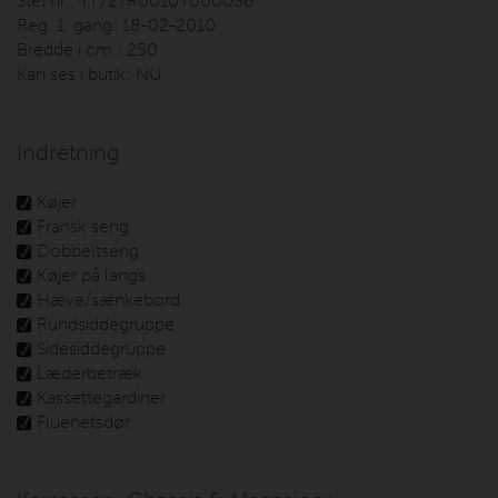
Stel nr.:
YT727R0010T000036
Reg. 1. gang:
18-02-2010
Bredde i cm.:
250
Kan ses i butik:
NU
Indretning
Køjer
Fransk seng
Dobbeltseng
Køjer på langs
Hæve/sænkebord
Rundsiddegruppe
Sidesiddegruppe
Læderbetræk
Kassettegardiner
Fluenetsdør