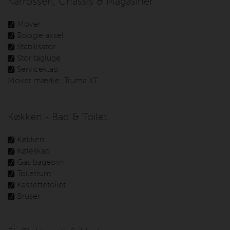
Karrosseri, Chassis & Magasiner
Mover
Boogie aksel
Stabilisator
Stor tagluge
Serviceklap
Mover mærke:
Truma XT
Køkken - Bad & Toilet
Køkken
Køleskab
Gas bageovn
Toiletrum
Kassettetoilet
Bruser