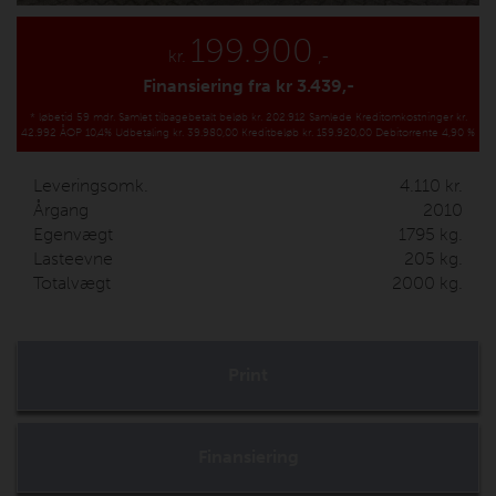
199.900
kr.
,-
Finansiering fra kr
3.439,-
*
løbetid 59 mdr.
Samlet tilbagebetalt beløb kr. 202.912
Samlede Kreditomkostninger kr.
42.992
ÅOP 10,4%
Udbetaling kr. 39.980,00
Kreditbeløb kr. 159.920,00
Debitorrente 4,90 %
Leveringsomk.
4.110
kr.
Årgang
2010
Egenvægt
1795
kg.
Lasteevne
205
kg.
Totalvægt
2000
kg.
Print
Finansiering