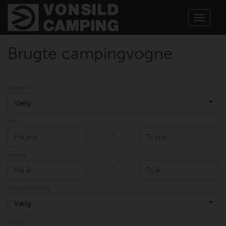
Toggle
navigat
Brugte campingvogne
Kategori
Vælg
Pris
-
Årgang
-
Sengeinddeling
Vælg
Udstyr