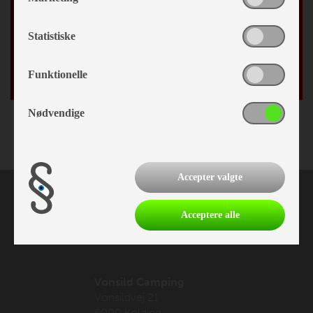
By
Statistiske
Fødselsdag
/
Funktionelle
Nødvendige
Accepter valgte
Acceptere alle
Vonsild Camping
Vonsildvej 21
6000 Kolding