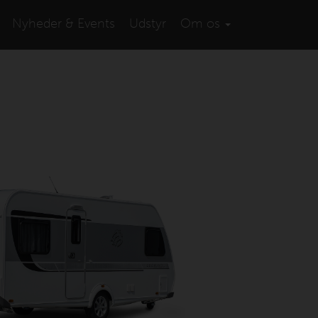
Nyheder & Events
Udstyr
Om os