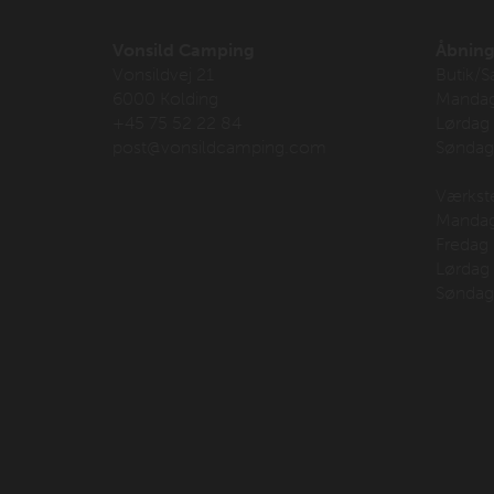
Vonsild Camping
Åbning
Vonsildvej 21
Butik/S
6000 Kolding
Mandag-
+45 75 52 22 84
Lørdag
post@vonsildcamping.com
Søndag 
Værkst
Mandag-
Fredag 
Lørdag
Søndag