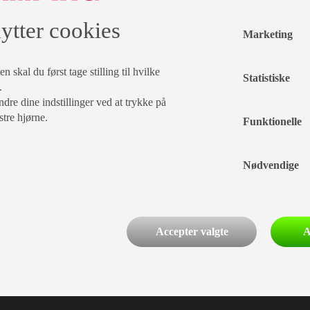
Efternavn
ytter cookies
Marketing
By
 skal du først tage stilling til hvilke
Statistiske
.
Fødselsdag
dre dine indstillinger ved at trykke på
stre hjørne.
Funktionelle
/
Nødvendige
Accepter valgte
A