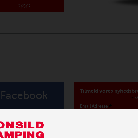
SØG
Tilmeld vores nyhedsbr
Facebook
*
på
*
Email Adresse
Fornavn