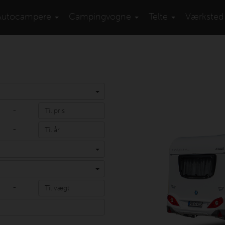
Autocampere
Campingvogne
Telte
Værksted
-
-
-