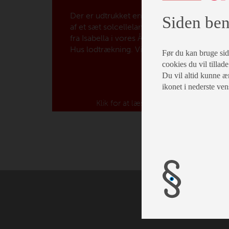
Der er udtrukket en vinder
Siden ben
af et sæt solcellelamper
fra Isabella i vores Åbent
Hus lodtrækning. Vi
Før du kan bruge siden
ønsker stort tillykke til
cookies du vil tillade
Steen Valentin!
Du vil altid kunne æn
ikonet i nederste ven
Klik for at læse mere...