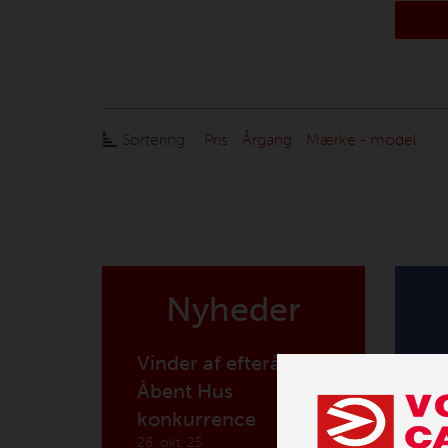
Sortering:
Pris
Årgang
Mærke - model
Nyheder
Vinder af efterårets
Åbent Hus
konkurrence
28. okt. 25