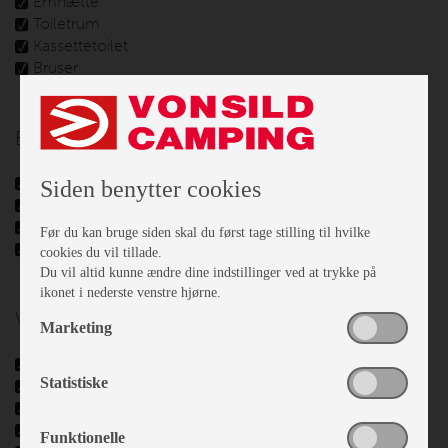
Emhætte
Toiletrum
Kassettetoilet
Bruser
El, Elektronik & Medie
Forteltlampe
Siden benytter cookies
12 V. Omformer
Batteri
Før du kan bruge siden skal du først tage stilling til hvilke
Batterilader
cookies du vil tillade.
Du vil altid kunne ændre dine indstillinger ved at trykke på
ikonet i nederste venstre hjørne.
Vand - Varme & Energi
Marketing
Varme
Statistiske
Vandbåret gulvvarme
Varmtvand
Blæservarme
Funktionelle