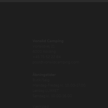
Vonsild Camping
Vonsildvej 21
6000 Kolding
+45 75 52 22 84
post@vonsildcamping.com
Åbningstider
Butik/Salg
Mandag-Fredag kl. 10.00-17.00
Lørdag LUKKET
Søndag kl. 10.00-16.00
Værksted