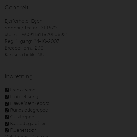
Generelt
Ejerforhold:
Egen
Vognnr./Reg nr.:
XE1579
Stel nr.:
W0911311870L06921
Reg. 1. gang:
24-10-2007
Bredde i cm.:
230
Kan ses i butik:
NU
Indretning
Fransk seng
Dobbeltseng
Hæve/sænkebord
Rundsiddegruppe
Gulvtæppe
Kassettegardiner
Fluenetsdør
Gulvtæppe:
Kantsyet