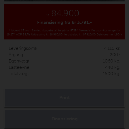
84.900
kr.
,-
Finansiering fra kr
3.791,-
*
løbetid 23 mdr.
Samlet tilbagebetalt beløb kr. 87.194
Samlede Kreditomkostninger kr.
19.274
ÅOP 29,7%
Udbetaling kr. 16.980,00
Kreditbeløb kr. 67.920,00
Debitorrente 4,90 %
Leveringsomk.
4.110
kr.
Årgang
2007
Egenvægt
1060
kg.
Lasteevne
440
kg.
Totalvægt
1500
kg.
Print
Finansiering