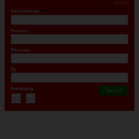
*
påkrævet
*
Email Adresse
Fornavn
Efternavn
By
Fødselsdag
/