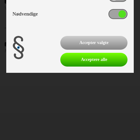
Fast vandtank
Varmesystem:
Truma 3002
Nødvendige
Telttilbehør
Accepter valgte
Markise
Markise beskr.:
Fiamma Caravanstore
Acceptere alle