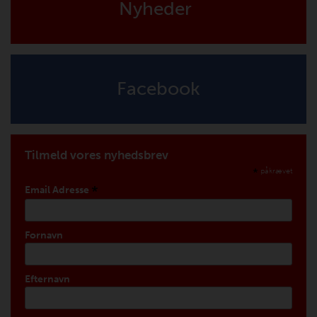
Nyheder
Facebook
Tilmeld vores nyhedsbrev
*
påkrævet
*
Email Adresse
Fornavn
Efternavn