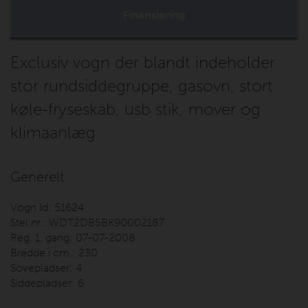
Finansiering
Exclusiv vogn der blandt indeholder
stor rundsiddegruppe, gasovn, stort
køle-fryseskab, usb stik, mover og
klimaanlæg
Generelt
Vogn Id:
51624
Stel nr.:
WDT2DB5BK90002187
Reg. 1. gang:
07-07-2008
Bredde i cm.:
230
Sovepladser:
4
Siddepladser:
6