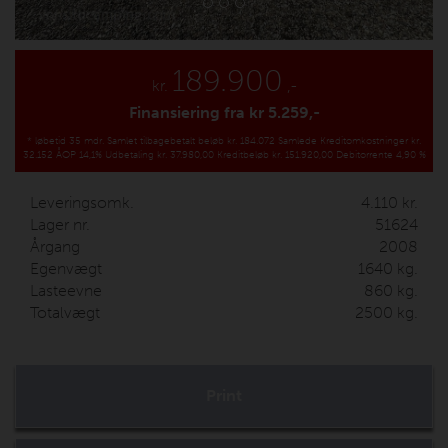
189.900
kr.
,-
Finansiering fra kr
5.259,-
*
løbetid 35 mdr.
Samlet tilbagebetalt beløb kr. 184.072
Samlede Kreditomkostninger kr.
32.152
ÅOP 14,1%
Udbetaling kr. 37.980,00
Kreditbeløb kr. 151.920,00
Debitorrente 4,90 %
Leveringsomk.
4.110
kr.
Lager nr.
51624
Årgang
2008
Egenvægt
1640
kg.
Lasteevne
860
kg.
Totalvægt
2500
kg.
Print