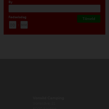
By
Fødselsdag
/
Vonsild Camping
Vonsildvej 21
6000 Kolding