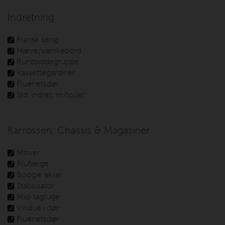
Indretning
Fransk seng
Hæve/sænkebord
Rundsiddegruppe
Kassettegardiner
Fluenetsdør
Std. indret. m/toilet
Karrosseri, Chassis & Magasiner
Mover
Alufælge
Boogie aksel
Stabilisator
Midi tagluge
Vindue i dør
Fluenetsdør