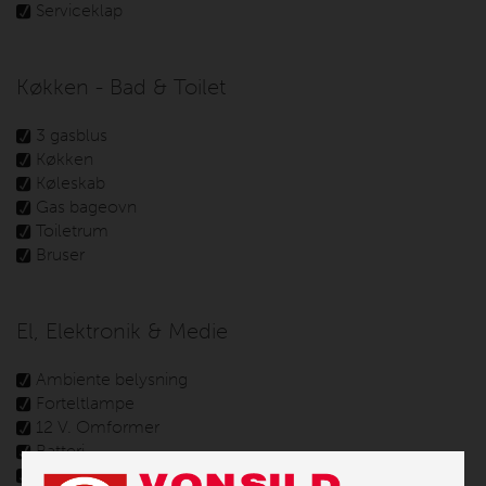
Serviceklap
Køkken - Bad & Toilet
3 gasblus
Køkken
Køleskab
Gas bageovn
Toiletrum
Bruser
El, Elektronik & Medie
Ambiente belysning
Forteltlampe
12 V. Omformer
Batteri
Batterilader