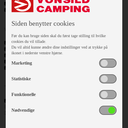
TV-antenne
USB stik
Siden benytter cookies
Vand - Varme & Energi
Før du kan bruge siden skal du først tage stilling til hvilke
cookies du vil tillade.
Varme
Du vil altid kunne ændre dine indstillinger ved at trykke på
Centralvarme
ikonet i nederste venstre hjørne.
El. Gulvvarme
Varmtvand
Marketing
Fast vandtank
Statistiske
Telttilbehør
Funktionelle
Fortelt
Beskrivelse:
Isabella Commodore med CarbonX stel
Nødvendige
Dybde cm.:
300