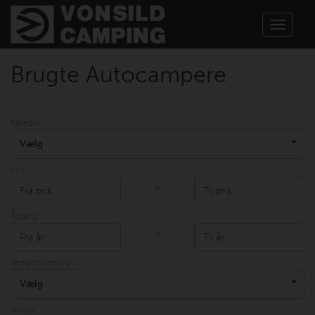
Toggle
navigat
Brugte Autocampere
Kategori
Vælg
Pris
-
Årgang
-
Sengeinddeling
Vælg
Udstyr