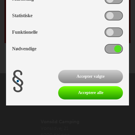
By
Statistiske
Fødselsdag
/
Funktionelle
Nødvendige
Accepter valgte
Acceptere alle
Vonsild Camping
Vonsildvej 21
6000 Kolding